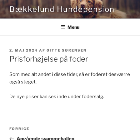
Videre
Bækkelund Hundepension
til
indhold
Menu
UDGIVET
2. MAJ 2024
AF
GITTE SØRENSEN
DEN
Prisforhøjelse på foder
Som med alt andet i disse tider, så er foderet desværre
også steget.
De nye priser kan ses inde under fodersalg.
Indlægsnavigation
Forrige
FORRIGE
indlæg
Angående svømmehallen