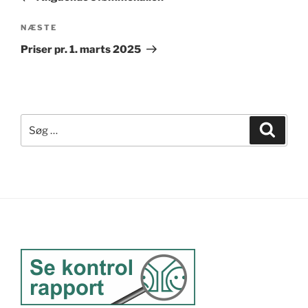
Næste
NÆSTE
indlæg
Priser pr. 1. marts 2025
Søg
Søg
efter: